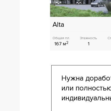
Alta
Общая пл.
Этажность
С
2
167 м
1
Нужна дорабо
или полность
индивидуальн