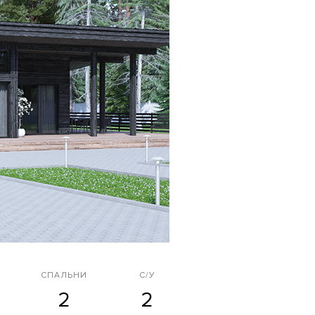
СПАЛЬНИ
С/У
2
2