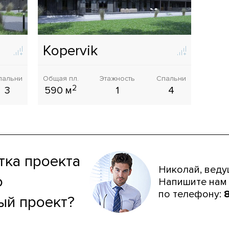
Kopervik
пальни
Общая пл.
Этажность
Спальни
2
3
590 м
1
4
тка проекта
Николай, веду
ю
Напишите нам 
по телефону:
8
ый проект?