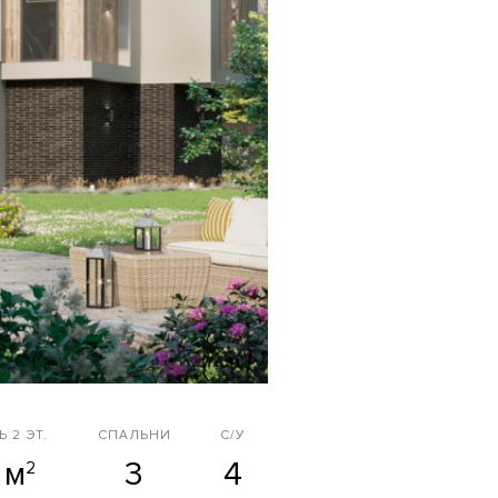
 2 ЭТ.
СПАЛЬНИ
С/У
 м
3
4
2