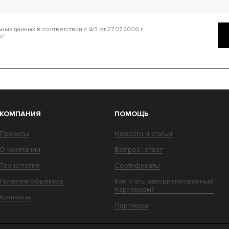
ых данных в соответствии с ФЗ от 27.07.2006 г.
х"
КОМПАНИЯ
ПОМОЩЬ
Проекты
Новости и статьи
О компании
Вопрос–ответ
Технология
Сертификаты
Галерея объектов
Как стать авторизированным
партнером?
Контакты
Партнеры